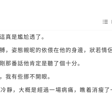
這真是尷尬透了。
膊，姿態親昵的依偎在他的身邊，狀若情
剛那番話他肯定是聽了個十分。
，我有些挪不開眼。
穩冷靜，大概是經過一場病痛，瞧着消瘦了