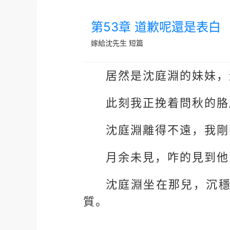
第53章 道歉呢還是表白
嫁給沈先生
短篇
居然是沈庭淵的妹妹，
此刻我正挽着問秋的胳
沈庭淵離得不遠，我剛
月余未見，咋的見到他
沈庭淵坐在那兒，沉
質。