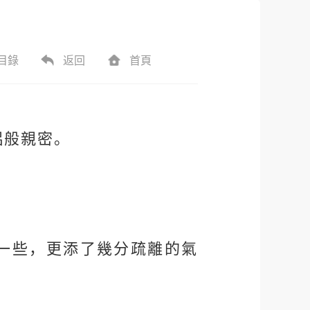
目錄
返回
首頁
侶般親密。
一些，更添了幾分疏離的氣