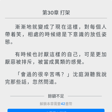
第30章 打架
漸漸地就變成了現在這樣，對每個人
帶着笑，相處的時候總是下意識的放低姿
態。
有時候也討厭這樣的自己，可是更加
厭惡被排斥，被當成異類的感覺。
「會過的很辛苦嗎？」沈庭淵聽我說
完那些話，忽然問道。
餘額不足
解鎖本章需要
42
書幣