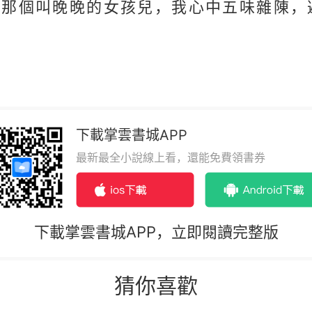
給那個叫晚晚的女孩兒，我心中五味雜陳，
下載掌雲書城APP
最新最全小說線上看，還能免費領書券
下載掌雲書城APP，立即閱讀完整版
猜你喜歡