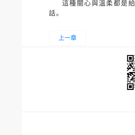
這種關心與溫柔都是
話。
上一章