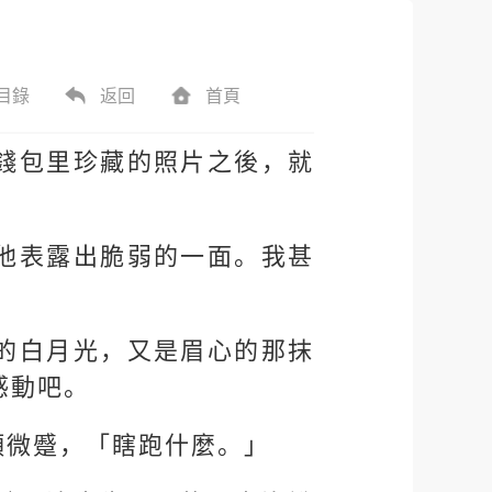
目錄
返回
首頁
錢包里珍藏的照片之後，就
他表露出脆弱的一面。我甚
的白月光，又是眉心的那抹
感動吧。
頭微蹙，「瞎跑什麼。」