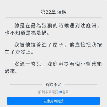
第22章 溫暖
總是在最為狼狽的時候遇到沈庭淵，
也不知道是福是禍。
我被他拉着進了屋子，他直接把我按
在了沙發上。
沒過一會兒，沈庭淵提着個小醫藥箱
過來。
餘額不足
解鎖本章需要
18
書幣
去應用內閱讀