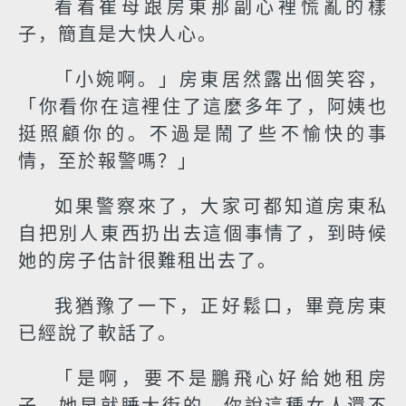
看着崔母跟房東那副心裡慌亂的樣
子，簡直是大快人心。
「小婉啊。」房東居然露出個笑容，
「你看你在這裡住了這麼多年了，阿姨也
挺照顧你的。不過是鬧了些不愉快的事
情，至於報警嗎？」
如果警察來了，大家可都知道房東私
自把別人東西扔出去這個事情了，到時候
她的房子估計很難租出去了。
我猶豫了一下，正好鬆口，畢竟房東
已經說了軟話了。
「是啊，要不是鵬飛心好給她租房