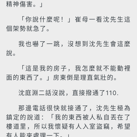
精神傷害。」
「你說什麼呢！」崔母一看沈先生這
個架勢就急了。
我也嚇了一跳，沒想到沈先生會這麼
說。
「這是我的房子，我怎麼就不能動裡
面的東西了。」房東倒是理直氣壯的。
沈庭淵二話沒說，直接撥通了110.
那邊電話很快就接通了，沈先生極為
鎮定的說道：「我的東西被人私自丟在了
樓道里，所以我懷疑有人入室盜竊，希望
有人能來處理一下。」