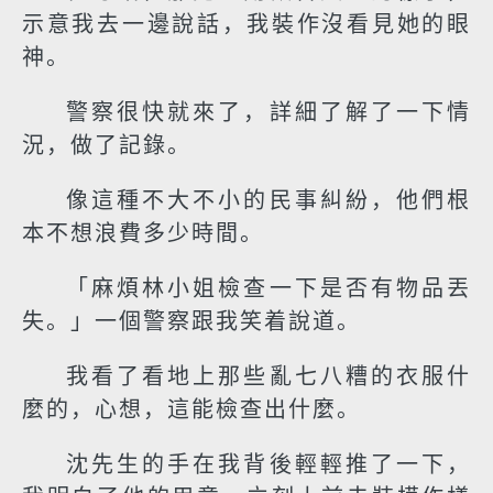
示意我去一邊說話，我裝作沒看見她的眼
神。
警察很快就來了，詳細了解了一下情
況，做了記錄。
像這種不大不小的民事糾紛，他們根
本不想浪費多少時間。
「麻煩林小姐檢查一下是否有物品丟
失。」一個警察跟我笑着說道。
我看了看地上那些亂七八糟的衣服什
麼的，心想，這能檢查出什麼。
沈先生的手在我背後輕輕推了一下，