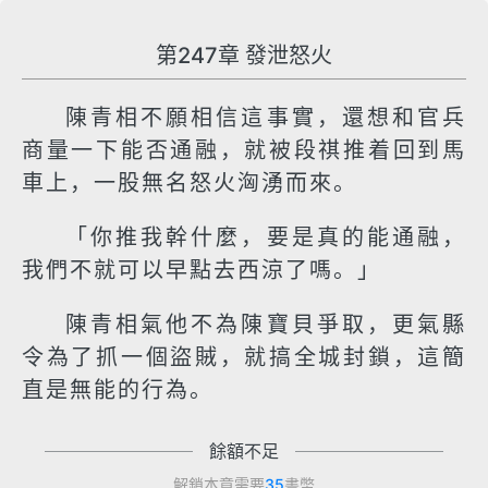
第247章 發泄怒火
陳青相不願相信這事實，還想和官兵
商量一下能否通融，就被段祺推着回到馬
車上，一股無名怒火洶湧而來。
「你推我幹什麼，要是真的能通融，
我們不就可以早點去西涼了嗎。」
陳青相氣他不為陳寶貝爭取，更氣縣
令為了抓一個盜賊，就搞全城封鎖，這簡
直是無能的行為。
餘額不足
解鎖本章需要
35
書幣