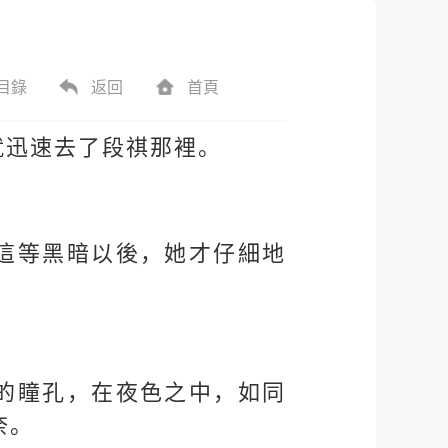
目錄
返回
首頁
就迅速去了段祺那裡。
這等黑暗以後，她才仔細地
的瞳孔，在夜色之中，如同
奈。