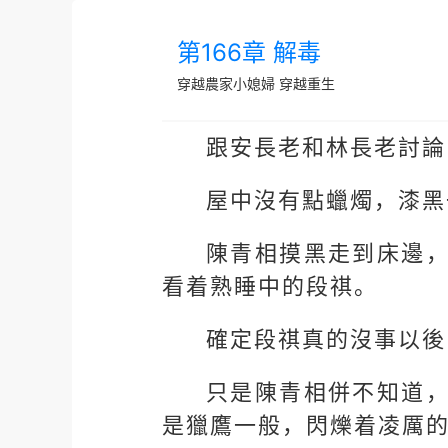
第166章 解毒
穿越農家小媳婦
穿越重生
跟安長老和林長老討論
屋中沒有點蠟燭，漆黑
陳青相摸黑走到床邊
看着熟睡中的段祺。
確定段祺真的沒事以後
只是陳青相併不知道
是獵鷹一般，閃爍着凌厲