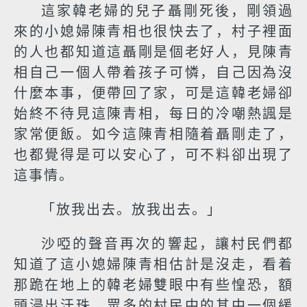
這家韓老婦的兒子聶剛死後，剛領過
來的小媳婦陳青相也很快去了，村子裡面
的人也都知道這聶剛是個老好人，見陳青
相自己一個人帶着孩子可憐，自己因為沒
什麼本事，便帶回了家，可是這韓老婦卻
始終不待見這陳青相，每日的冷嘲熱諷是
家常便飯。如今這陳青相隨着聶剛走了，
也都覺得是可以安心了，可不料卻出現了
這事情。
「放我出去。放我出去。」
沙啞的聲音再次的響起，讓村民們都
知道了這小媳婦陳青相估計是沒走，看着
那跪在地上的韓老婦雙眼中有些惶恐，額
頭浸出汗珠，眾多的村民中的其中一個緩