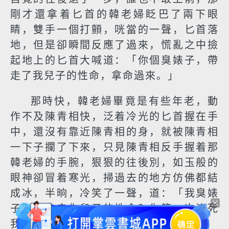
剛才還拿着匕首的韓老婦眨巴了兩下眼
睛，雙手一個打顫，咣當的一聲，匕首落
地，但是卻瞬間反應了過來，慌亂之中撿
起地上的匕首大喊道：「你個臭婊子，帶
走了我兒子的性命，拿命過來。」
那時快，韓老婦畢竟是有些年老，動
作不及陳青相快，泛着冷光的匕首握在手
中，還沒有靠近陳青相的身，就被陳青相
一下子攔了下來，只見陳青相反手握着那
韓老婦的手腕，狠狠的往後別，如玉般的
眼神卻冒着寒光，掃過去的地方仿佛都結
成冰，半晌，冷笑了一聲，道：「我臭婊
子？我拿走你兒子的性命？你第一次淹死
我容易，可這一次不就那麼容易了。」