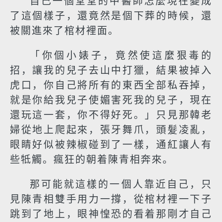
自己一個堂堂的中醫師怎麼現在變成
了這個樣子，還竟然是個下葬的時候，還
被關進來了棺材裡面。
「你個小婊子，竟然使這麼狠毒的
招，讓我的兒子去山中打獵，結果被掉入
虎口，你自己將所有的東西全部私吞掉，
就是你給我兒子使媚害死我的兒子，現在
還玩這一套，你不得好死。」只見那韓老
婦從地上爬起來，張牙舞爪，頭髮凌亂，
眼睛好似被辣椒碰到了一樣，通紅讓人有
些牴觸。瘋狂的朝着陳青相奔來。
那可能就這樣的一個人靠近自己，只
見陳青相雙手用力一撐，從棺材裡一下子
跳到了地上，眼神惶恐的看着那剛才自己