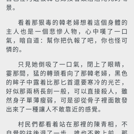
景。
看着那狠毒的韓老婦想着這個身體的
主人也是一個悲慘人物，心中嘆了一口
氣，暗自道：幫你把仇報了吧，你也怪可
憐的。
只見她倒吸了一口氣，閉上了眼睛，
霎那間，猛的轉頭看向了那韓老婦，黑色
的眸子中露着比那匕首還要寒冷的光芒，
好似那兩柄長劍一般，可以直接殺人，雖
然身子單薄瘦弱，可是卻從骨子裡面散發
出來了一種讓人不敢靠近的感覺。
村民們都看着站在那裡的陳青相，不
自覺的往後退了一步，誰也不敢上前，那