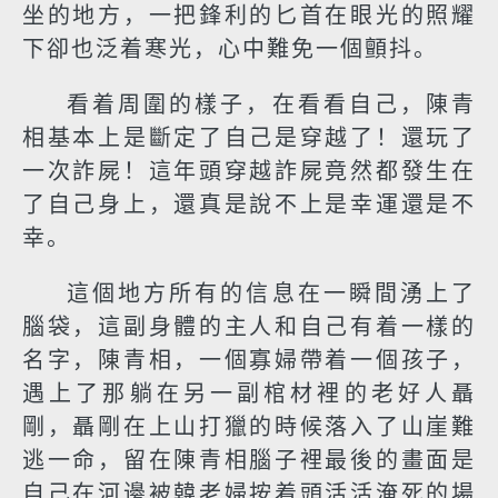
坐的地方，一把鋒利的匕首在眼光的照耀
下卻也泛着寒光，心中難免一個顫抖。
看着周圍的樣子，在看看自己，陳青
相基本上是斷定了自己是穿越了！還玩了
一次詐屍！這年頭穿越詐屍竟然都發生在
了自己身上，還真是說不上是幸運還是不
幸。
這個地方所有的信息在一瞬間湧上了
腦袋，這副身體的主人和自己有着一樣的
名字，陳青相，一個寡婦帶着一個孩子，
遇上了那躺在另一副棺材裡的老好人聶
剛，聶剛在上山打獵的時候落入了山崖難
逃一命，留在陳青相腦子裡最後的畫面是
自己在河邊被韓老婦按着頭活活淹死的場