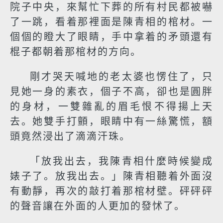
院子中央，來幫忙下葬的所有村民都被嚇
了一跳，看着那裡面是陳青相的棺材。一
個個的瞪大了眼睛，手中拿着的矛頭還有
棍子都朝着那棺材的方向。
剛才哭天喊地的老太婆也愣住了，只
見她一身的素衣，個子不高，卻也是圓胖
的身材，一雙雜亂的眉毛恨不得揚上天
去。她雙手打顫，眼睛中有一絲驚慌，額
頭竟然浸出了滴滴汗珠。
「放我出去，我陳青相什麼時候變成
婊子了。放我出去。」陳青相聽着外面沒
有動靜，再次的敲打着那棺材壁。砰砰砰
的聲音讓在外面的人更加的發怵了。