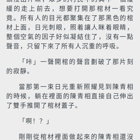
緩的走上前去，想要打開那棺材一看究
竟。所有人的目光都聚集在了那黑色的棺
材上面，日光刺眼，照着讓人眯着眼睛，
整個空氣的因子好似凝結住了，沒有一點
聲音，只留下來了所有人沉重的呼吸。
「咔」一聲開棺的聲音劃破了那片刻
的寂靜。
當那第一束日光重新照耀見到陳青相
的時候，躺在裡面的陳青相直接自己伸出
了雙手推開了棺材蓋子。
「啊！？」
剛剛從棺材裡面做起來的陳青相還沒