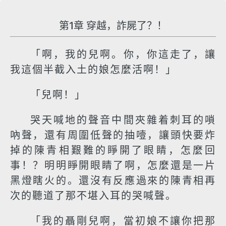
第1章 穿越，詐屍了？！
「啊，我的兒啊。你，你這走了，讓
我這個半截入土的娘怎麼活啊！」
「兒啊！」
哭天喊地的聲音中間夾雜着刺耳的嗩
吶聲，還有周圍低聲的抽噎，讓頭快要炸
掉的陳青相艱難的睜開了眼睛，怎麼回
事！？明明睜開眼睛了啊，怎麼還是一片
黑燈瞎火的。還沒有反應過來的陳青相再
次的聽道了那不堪入耳的哭喊聲。
「我的聶剛兒啊，當初娘不讓你把那