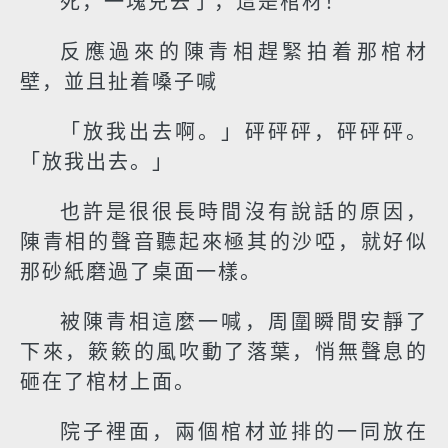
死，一塊兒去了，這是棺材！
反應過來的陳青相趕緊拍着那棺材
壁，並且扯着嗓子喊
「放我出去啊。」砰砰砰，砰砰砰。
「放我出去。」
也許是很很長時間沒有說話的原因，
陳青相的聲音聽起來極其的沙啞，就好似
那砂紙磨過了桌面一樣。
被陳青相這麼一喊，周圍瞬間安靜了
下來，簌簌的風吹動了落葉，悄無聲息的
砸在了棺材上面。
院子裡面，兩個棺材並排的一同放在