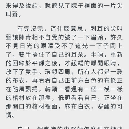
來得及說話，就聽見了院子裡面的一片尖
叫聲。
有完沒完，這什麼意思，刺耳的尖叫
聲讓陳青相不自覺的皺了一下眉頭，許久
不見日光的眼睛受不了這光一下子閉上
了，雙手捂住了自己的耳朵。半晌，重新
的回歸於平靜之後，才緩緩的睜開眼睛，
放下了雙手。環顧四周，所有人都是一襲
的布衣，再看看自己正前方白色的布條正
在隨風飄揚，轉頭一看還有一個一模一樣
的棺材放在那裡，低頭看看自己，正坐在
那開口的棺材裡面，麻布白衣，寒酸的可
憐。