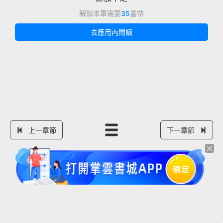
解鎖本章需要
35
書幣
去應用內閱讀
上一章節
下一章節