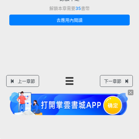
解鎖本章需要
35
書幣
去應用內閱讀
上一章節
下一章節