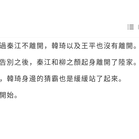
過秦江不離開，韓琦以及王平也沒有離開
告別之後，秦江和柳之顏起身離開了陸家
，韓琦身邊的猜霸也是緩緩站了起來。
開始。