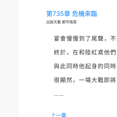
第735章 危機來臨
出獄天醫
都市情感
宴會慢慢到了尾聲，不
終於，在和陸紅鳶他們
與此同時他起身的同時
很顯然，一場大戰即將
……
上一章