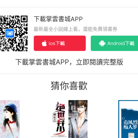
下載掌雲書城APP
最新最全小說線上看，還能免費領書券
下載掌雲書城APP，立即閱讀完整版
猜你喜歡