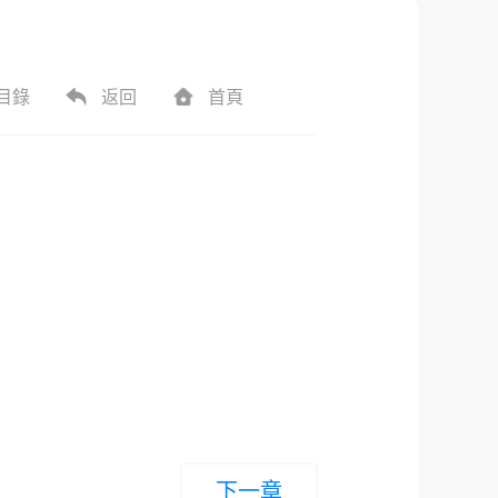
目錄
返回
首頁
。
。
下一章