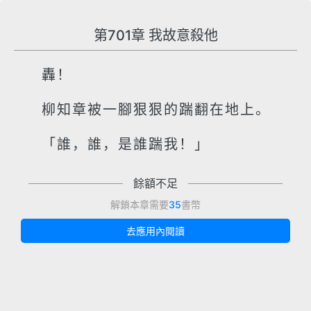
第701章 我故意殺他
轟！
柳知章被一腳狠狠的踹翻在地上。
「誰，誰，是誰踹我！」
餘額不足
解鎖本章需要
35
書幣
去應用內閱讀