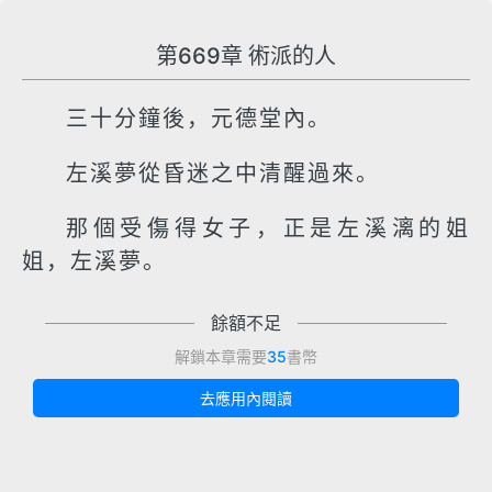
第669章 術派的人
三十分鐘後，元德堂內。
左溪夢從昏迷之中清醒過來。
那個受傷得女子，正是左溪漓的姐
姐，左溪夢。
餘額不足
解鎖本章需要
35
書幣
去應用內閱讀