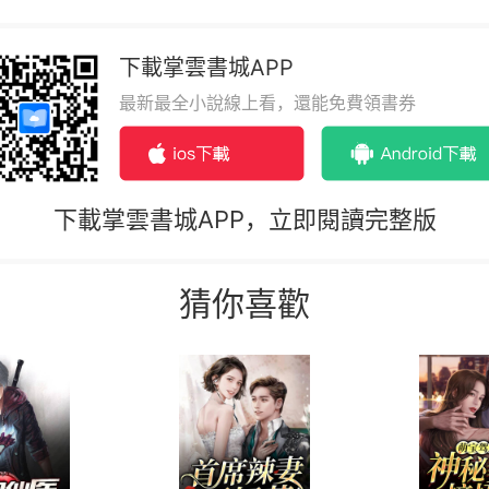
下載掌雲書城APP
最新最全小說線上看，還能免費領書券
下載掌雲書城APP，立即閱讀完整版
猜你喜歡