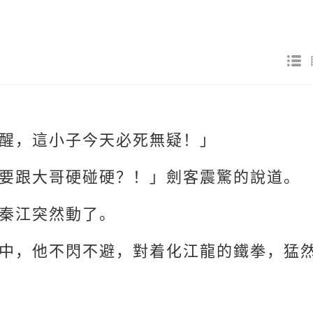
醒，這小子今天必死無疑！」
要跟大哥硬碰硬？！」劍客震驚的說道。
秦江突然動了。
中，他不閃不避，對着化江龍的鐵拳，猛