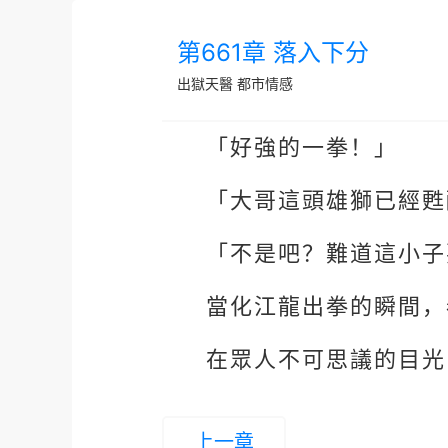
第661章 落入下分
出獄天醫
都市情感
「好強的一拳！」
「大哥這頭雄獅已經甦
「不是吧？難道這小子
當化江龍出拳的瞬間，
在眾人不可思議的目光
上一章