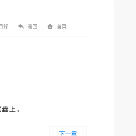
目錄
返回
首頁
然轟上。
下一章