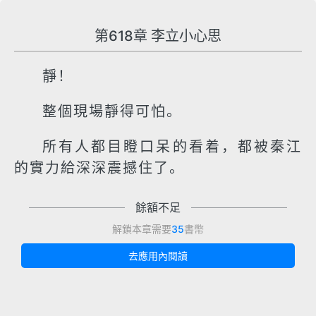
第618章 李立小心思
靜！
整個現場靜得可怕。
所有人都目瞪口呆的看着，都被秦江
的實力給深深震撼住了。
餘額不足
解鎖本章需要
35
書幣
去應用內閱讀