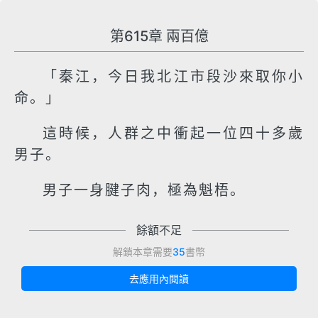
第615章 兩百億
「秦江，今日我北江市段沙來取你小
命。」
這時候，人群之中衝起一位四十多歲
男子。
男子一身腱子肉，極為魁梧。
餘額不足
解鎖本章需要
35
書幣
去應用內閱讀