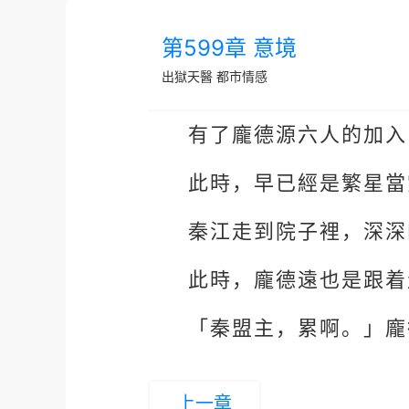
第599章 意境
出獄天醫
都市情感
有了龐德源六人的加入
此時，早已經是繁星當
秦江走到院子裡，深深
此時，龐德遠也是跟着
「秦盟主，累啊。」龐
上一章