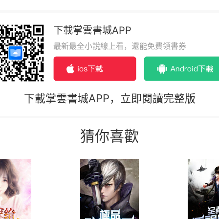
下載掌雲書城APP
最新最全小說線上看，還能免費領書券
下載掌雲書城APP，立即閱讀完整版
猜你喜歡