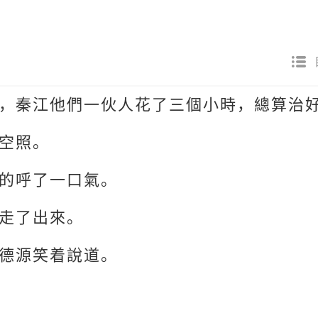
，秦江他們一伙人花了三個小時，總算治
空照。
的呼了一口氣。
走了出來。
德源笑着說道。