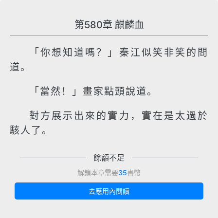
第580章 麒麟血
「你想知道嗎？」秦江似笑非笑的問
道。
「當然！」畫家點頭說道。
對方展示出來的實力，實在是太過於
駭人了。
餘額不足
解鎖本章需要
35
書幣
去應用內閱讀