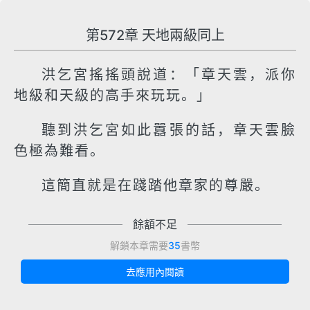
第572章 天地兩級同上
洪乞宮搖搖頭說道：「章天雲，派你
地級和天級的高手來玩玩。」
聽到洪乞宮如此囂張的話，章天雲臉
色極為難看。
這簡直就是在踐踏他章家的尊嚴。
餘額不足
解鎖本章需要
35
書幣
去應用內閱讀