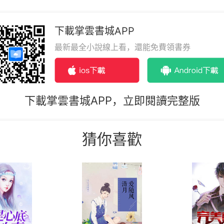
下載掌雲書城APP
最新最全小說線上看，還能免費領書券
下載掌雲書城APP，立即閱讀完整版
猜你喜歡