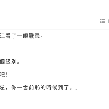
江看了一眼戰忌。
個級別。
吧！
忌，你一雪前恥的時候到了。」