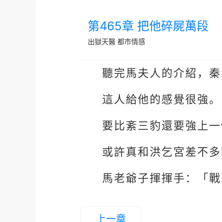
第465章 把他碎屍萬段
出獄天醫
都市情感
聽完馬夫人的介紹，秦
這人給他的感覺很強。
要比紊三豹還要強上一
或許真和洪乞宮差不多
馬老爺子揮揮手：「戰
上一章