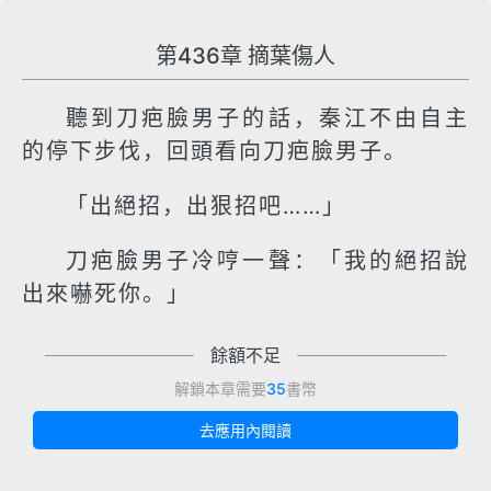
第436章 摘葉傷人
聽到刀疤臉男子的話，秦江不由自主
的停下步伐，回頭看向刀疤臉男子。
「出絕招，出狠招吧……」
刀疤臉男子冷哼一聲：「我的絕招說
出來嚇死你。」
餘額不足
解鎖本章需要
35
書幣
去應用內閱讀