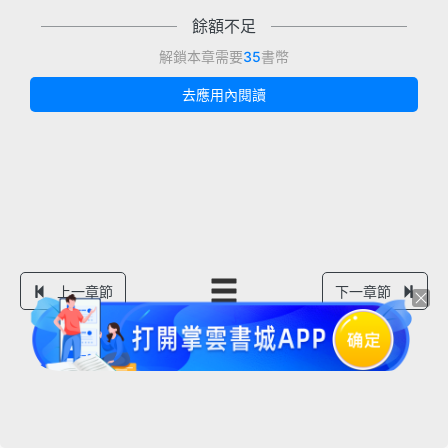
餘額不足
解鎖本章需要
35
書幣
去應用內閱讀
上一章節
下一章節