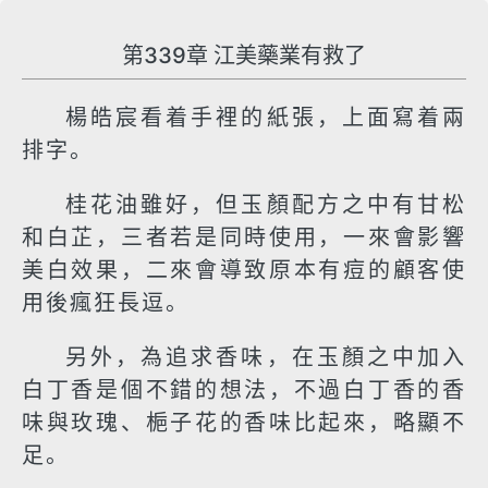
第339章 江美藥業有救了
楊皓宸看着手裡的紙張，上面寫着兩
排字。
桂花油雖好，但玉顏配方之中有甘松
和白芷，三者若是同時使用，一來會影響
美白效果，二來會導致原本有痘的顧客使
用後瘋狂長逗。
另外，為追求香味，在玉顏之中加入
白丁香是個不錯的想法，不過白丁香的香
味與玫瑰、梔子花的香味比起來，略顯不
足。