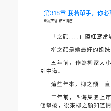
第318章 我若單手，你
出獄天醫
都市情感
「之顏……」陸紅鳶當
柳之顏是她最好的姐妹
五年前，作為柳家大
到中海。
這些年來，柳之顏一直
三年前，四海集團上
個擊破，後來柳之顏知道