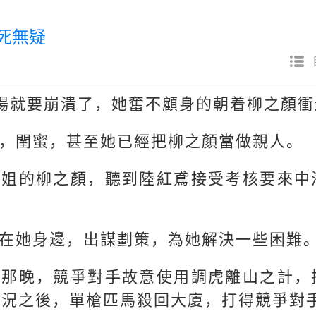
必死無疑
場就要崩潰了，她奮不顧身的朝着柳之顏衝
，閨蜜，甚至她已經把柳之顏當做親人。
小姐的柳之顏，聽到陸紅鳶接受考核要來中
在她身邊，出謀劃策，為她解決一些困難
市那晚，競爭對手故意使用調虎離山之計，
情況之後，單槍匹馬殺回大廈，打得競爭對