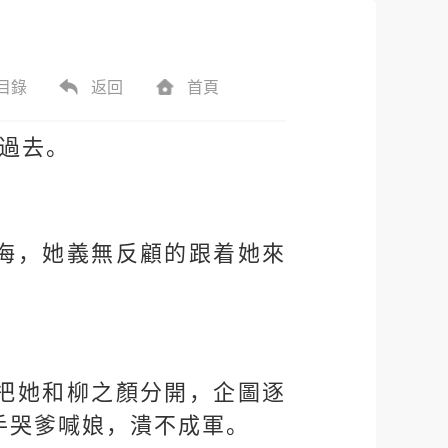
目錄
返回
首頁
過去。
海，她義無反顧的跟着她來
。
把她和柳之顏分開，企圖逐
手哭爹喊娘，潰不成軍。