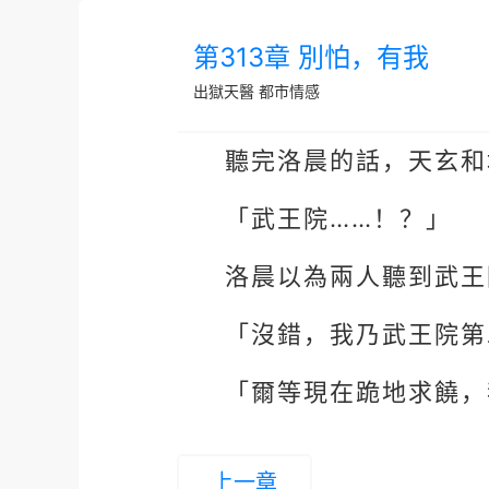
第313章 別怕，有我
出獄天醫
都市情感
聽完洛晨的話，天玄和
「武王院……！？」
洛晨以為兩人聽到武王
「沒錯，我乃武王院第
「爾等現在跪地求饒，
上一章