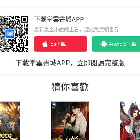
下載掌雲書城APP
最新最全小說線上看，還能免費領書券
下載掌雲書城APP，立即閱讀完整版
猜你喜歡