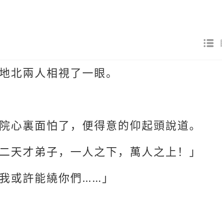
地北兩人相視了一眼。
院心裏面怕了，便得意的仰起頭說道。
二天才弟子，一人之下，萬人之上！」
我或許能繞你們……」