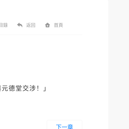
目錄
返回
首頁
。
與元德堂交涉！」
下一章