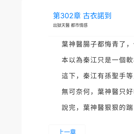
第302章 古衣諾到
出獄天醫
都市情感
葉神醫腸子都悔青了，
本以為秦江只是一個軟
這下，秦江有孫聖手等
無可奈何，葉神醫只好
說完，葉神醫狠狠的踹
上一章