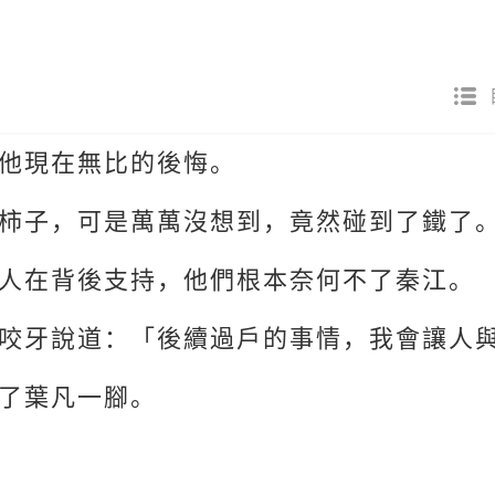
他現在無比的後悔。
柿子，可是萬萬沒想到，竟然碰到了鐵了
人在背後支持，他們根本奈何不了秦江。
咬牙說道：「後續過戶的事情，我會讓人
了葉凡一腳。