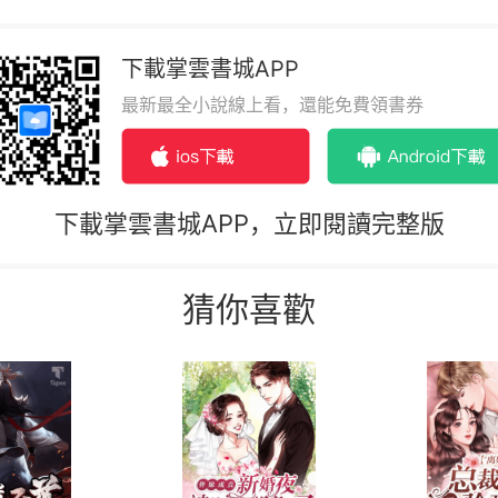
下載掌雲書城APP
最新最全小說線上看，還能免費領書券
下載掌雲書城APP，立即閱讀完整版
猜你喜歡