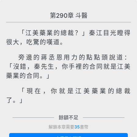
第290章 斗醫
「江美藥業的總裁？」秦江目光瞪得
很大，吃驚的嘆道。
旁邊的蔣丞恩用力的點點頭說道：
「沒錯，秦先生，你手裡的合同就是江美
藥業的合同。」
「現在，你就是江美藥業的總裁
了。」
餘額不足
解鎖本章需要
35
書幣