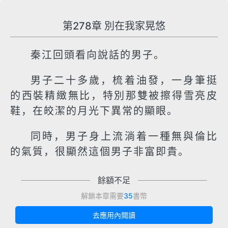
第278章 別在我家晃悠
秦江回頭看向說話的男子。
男子二十多歲，梳着油發，一身筆挺
的西裝精緻無比，特別那雙被擦得雪亮皮
鞋，在皎潔的月光下異常的顯眼。
同時，男子身上流淌着一種無與倫比
的氣質，很顯然這個男子非富即貴。
餘額不足
解鎖本章需要
35
書幣
去應用內閱讀