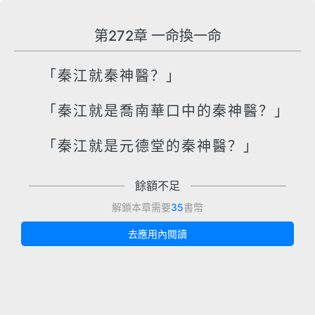
第272章 一命換一命
「秦江就秦神醫？」
「秦江就是喬南華口中的秦神醫？」
「秦江就是元德堂的秦神醫？」
餘額不足
解鎖本章需要
35
書幣
去應用內閱讀