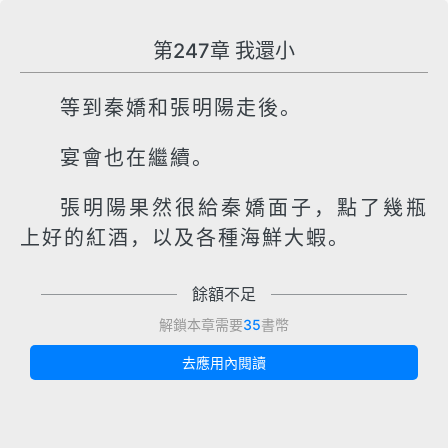
第247章 我還小
等到秦嬌和張明陽走後。
宴會也在繼續。
張明陽果然很給秦嬌面子，點了幾瓶
上好的紅酒，以及各種海鮮大蝦。
餘額不足
解鎖本章需要
35
書幣
去應用內閱讀