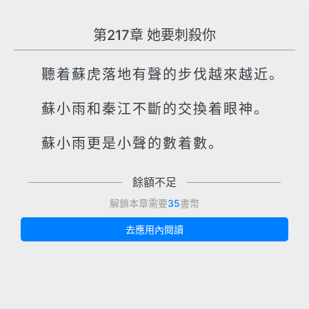
第217章 她要刺殺你
聽着蘇虎落地有聲的步伐越來越近。
蘇小雨和秦江不斷的交換着眼神。
蘇小雨更是小聲的數着數。
餘額不足
解鎖本章需要
35
書幣
去應用內閱讀