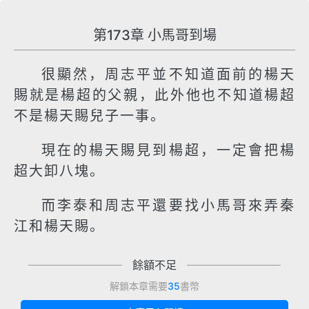
第173章 小馬哥到場
很顯然，周志平並不知道面前的楊天
賜就是楊超的父親，此外他也不知道楊超
不是楊天賜兒子一事。
現在的楊天賜見到楊超，一定會把楊
超大卸八塊。
而李泰和周志平還要找小馬哥來弄秦
江和楊天賜。
餘額不足
解鎖本章需要
35
書幣