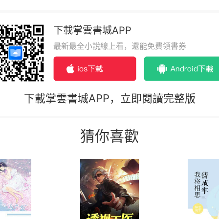
下載掌雲書城APP
最新最全小說線上看，還能免費領書券
下載掌雲書城APP，立即閱讀完整版
猜你喜歡