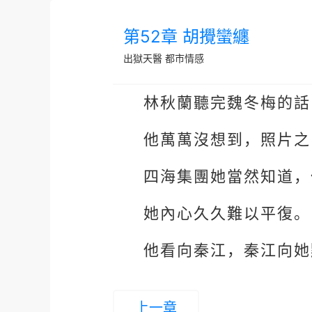
第52章 胡攪蠻纏
出獄天醫
都市情感
林秋蘭聽完魏冬梅的話
他萬萬沒想到，照片之
四海集團她當然知道，
她內心久久難以平復。
他看向秦江，秦江向她
上一章