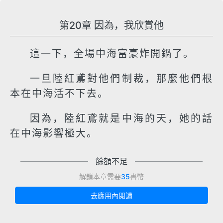
第20章 因為，我欣賞他
這一下，全場中海富豪炸開鍋了。
一旦陸紅鳶對他們制裁，那麼他們根
本在中海活不下去。
因為，陸紅鳶就是中海的天，她的話
在中海影響極大。
餘額不足
解鎖本章需要
35
書幣
去應用內閱讀