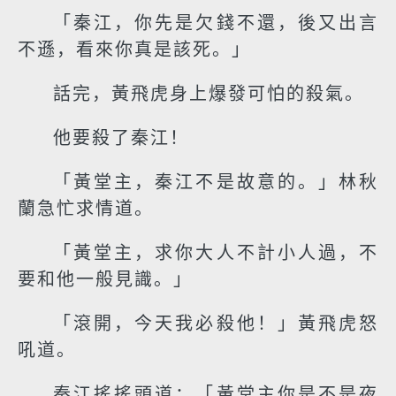
「秦江，你先是欠錢不還，後又出言
不遜，看來你真是該死。」
話完，黃飛虎身上爆發可怕的殺氣。
他要殺了秦江！
「黃堂主，秦江不是故意的。」林秋
蘭急忙求情道。
「黃堂主，求你大人不計小人過，不
要和他一般見識。」
「滾開，今天我必殺他！」黃飛虎怒
吼道。
秦江搖搖頭道：「黃堂主你是不是夜