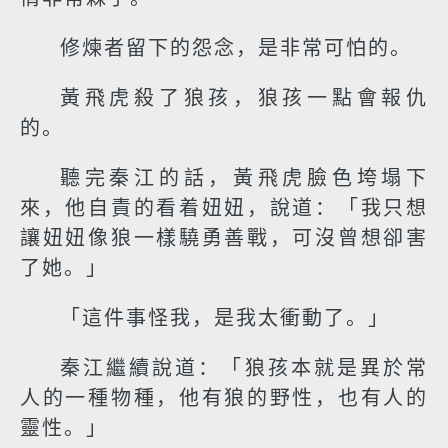
修煉者留下的怨念，是非常可怕的。
黃飛虎殺了狼孩，狼孩一點會報仇
的。
聽完秦江的話，黃飛虎臉色垮塌下
來，他自責的看着妞妞，說道：「我只想
讓妞妞像狼一樣驍勇善戰，可沒曾想卻害
了她。」
「這件事怪我，是我太衝動了。」
秦江繼續說道：「狼孩本就是異於常
人的一種物種，他有狼的野性，也有人的
靈性。」