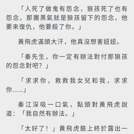
「人死了做鬼有怨念，狼孩死了也有
怨念，那團黑氣就是狼孩留下的怨念，他
要來復仇，他要殺了你。」
黃飛虎滿頭大汗，他真沒想害妞妞。
「秦先生，你一定有辦法對付那狼孩
的怨念對吧？」
「求求你，救救我女兒和我，求求
你……」
秦江深吸一口氣，點頭對黃飛虎說
道：「我自然有辦法。」
「太好了！」黃飛虎臉上終於露出一