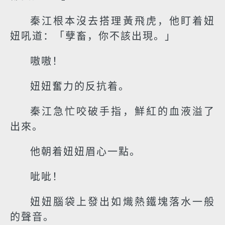
秦江根本沒去搭理黃飛虎，他盯着妞
妞吼道：「孽畜，你不該出現。」
嗷嗷！
妞妞奮力的反抗着。
秦江急忙咬破手指，鮮紅的血液溢了
出來。
他朝着妞妞眉心一點。
呲呲！
妞妞腦袋上發出如熾熱鐵塊落水一般
的聲音。