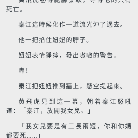
黃飛虎嚇得腿腳發軟，等待他的只有
死亡。
秦江這時候化作一道流光沖了過去。
他一把掐住妞妞的脖子。
妞妞表情猙獰，發出嗷嗷的警告。
轟！
秦江把妞妞推到牆上，懸空提起來。
黃飛虎見到這一幕，朝着秦江怒吼
道：「秦江，放開我女兒。」
「我女兒要是有三長兩短，你和你媽
都要死……」