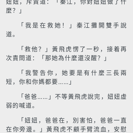
妞妞，斥責道：「秦江，你對妞妞做了什
麼？」
「我是在救她！」秦江攤開雙手說
道。
「救他？」黃飛虎愣了一秒，接着再
次責問道：「那她為什麼還沒醒？」
「我警告你，她要是有什麼三長兩
短，你和你媽都要……」
「爸爸……」不等黃飛虎說完，妞妞虛
弱的喊道。
「妞妞，爸爸在，別害怕，爸爸一直
在你旁邊。」黃飛虎不顧手臂流血，安慰