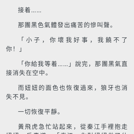
接着……
那團黑色氣體發出痛苦的慘叫聲。
「小子，你壞我好事，我饒不了
你！」
「你給我等着……」說完，那團黑氣直
接消失在空中。
而妞妞的面色也恢復過來，狼牙也消
失不見。
一切恢復平靜。
黃飛虎急忙站起來，從秦江手裡抱走