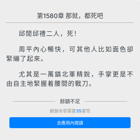
第1580章 那就，都死吧
邱閒邱禮二人，死！
周平內心暢快，可其他人比如面色卻
緊繃了起來。
尤其是一萬鎮北軍精銳，手掌更是不
由自主地緊握着腰間的戰刀。
餘額不足
解鎖本章需要
35
書幣
去應用內閱讀