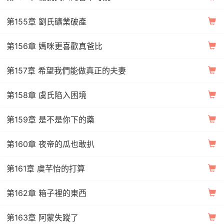
第155章 劉氏礦業破產
第156章 媽咪更喜歡真爸比
第157章 希望我們能做真正的夫妻
第158章 虞氏陷入困境
第159章 是不是你下的藥
第160章 夜帝的瓜也敢扒
第161章 虞芊怡的打算
第162章 箱子裡的東西
第163章 阿蒙失蹤了