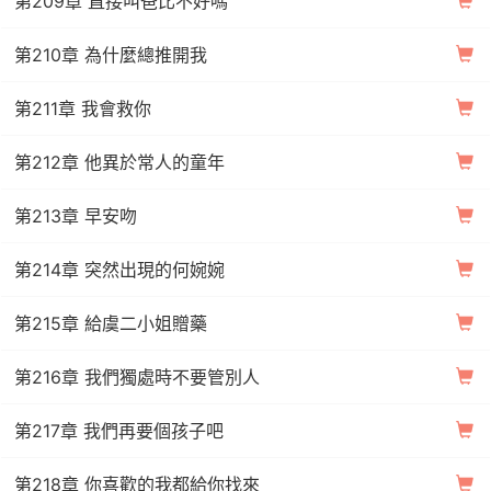
第209章 直接叫爸比不好嗎
第210章 為什麼總推開我
第211章 我會救你
第212章 他異於常人的童年
第213章 早安吻
第214章 突然出現的何婉婉
第215章 給虞二小姐贈藥
第216章 我們獨處時不要管別人
第217章 我們再要個孩子吧
第218章 你喜歡的我都給你找來