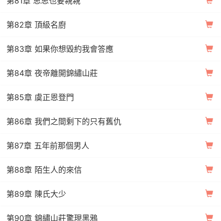
第81章 思思也要親親
第82章 頂級名廚
第83章 如果你想毀約我會答應
第84章 夜帝離開錦繡山莊
第85章 虞正恩登門
第86章 我們之間剩下的只有舊仇
第87章 五年前那個男人
第88章 陌生人的來信
第89章 陳氏大少
第90章 錦繡山莊驚現黑鴉