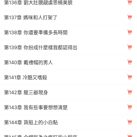
第136章 劉大壯覬覦虞思楠美貌
第137章 媽咪和人打架了
第138章 你還要準備多長時間
第139章 你扮成什麼樣我都認得出
第140章 戴禮帽的男人
第141章 冷酷又嗜殺
第142章 龍三爺現身
第143章 我有些事要想想清楚
第144章 貨船上的小白點