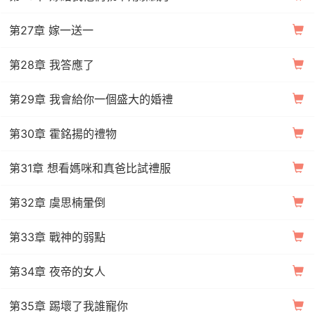
第27章 嫁一送一
第28章 我答應了
第29章 我會給你一個盛大的婚禮
第30章 霍銘揚的禮物
第31章 想看媽咪和真爸比試禮服
第32章 虞思楠暈倒
第33章 戰神的弱點
第34章 夜帝的女人
第35章 踢壞了我誰寵你