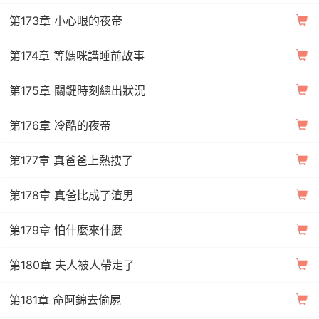
第173章 小心眼的夜帝
第174章 等媽咪講睡前故事
第175章 關鍵時刻總出狀況
第176章 冷酷的夜帝
第177章 真爸爸上熱搜了
第178章 真爸比成了渣男
第179章 怕什麼來什麼
第180章 夫人被人帶走了
第181章 命阿錦去偷屍