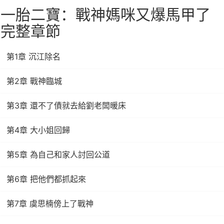
一胎二寶：戰神媽咪又爆馬甲了
完整章節
第1章 沉江除名
第2章 戰神臨城
第3章 還不了債就去給劉老闆暖床
第4章 大小姐回歸
第5章 為自己和家人討回公道
第6章 把他們都抓起來
第7章 虞思楠傍上了戰神