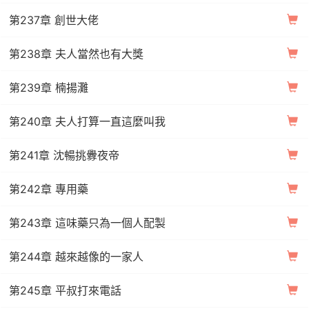
第237章 創世大佬
第238章 夫人當然也有大獎
第239章 楠揚灘
第240章 夫人打算一直這麼叫我
第241章 沈暢挑釁夜帝
第242章 專用藥
第243章 這味藥只為一個人配製
第244章 越來越像的一家人
第245章 平叔打來電話