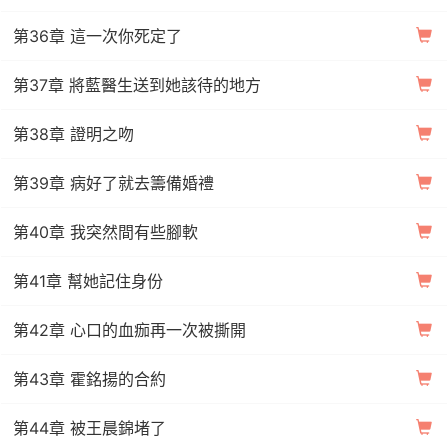
第36章 這一次你死定了
第37章 將藍醫生送到她該待的地方
第38章 證明之吻
第39章 病好了就去籌備婚禮
第40章 我突然間有些腳軟
第41章 幫她記住身份
第42章 心口的血痂再一次被撕開
第43章 霍銘揚的合約
第44章 被王晨錦堵了