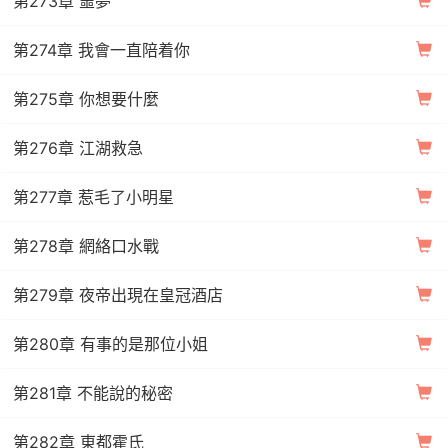
第273章 噩夢
第274章 我會一直陪着你
第275章 你想要什麼
第276章 江湖救急
第277章 惹毛了小明星
第278章 網絡口水戰
第279章 夜帝出現在皇冠酒店
第280章 有事的是那位小姐
第281章 不能說的秘密
第282章 東都霍氏