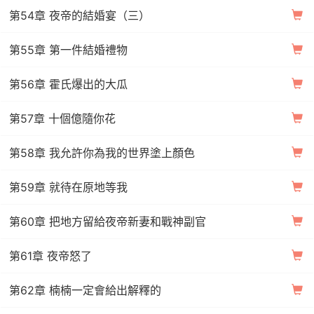
第54章 夜帝的結婚宴（三）
第55章 第一件結婚禮物
第56章 霍氏爆出的大瓜
第57章 十個億隨你花
第58章 我允許你為我的世界塗上顏色
第59章 就待在原地等我
第60章 把地方留給夜帝新妻和戰神副官
第61章 夜帝怒了
第62章 楠楠一定會給出解釋的