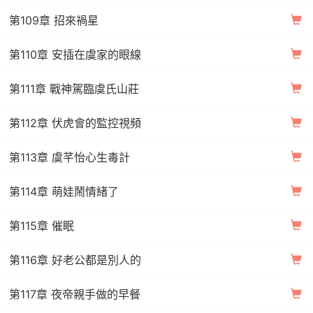
第109章 招來禍星
第110章 安插在虞家的眼線
第111章 戰神駕臨虞氏山莊
第112章 伏虎會的監控視頻
第113章 虞芊怡心生毒計
第114章 萌娃鬧情緒了
第115章 催眠
第116章 好老公都是別人的
第117章 夜帝親手做的早餐