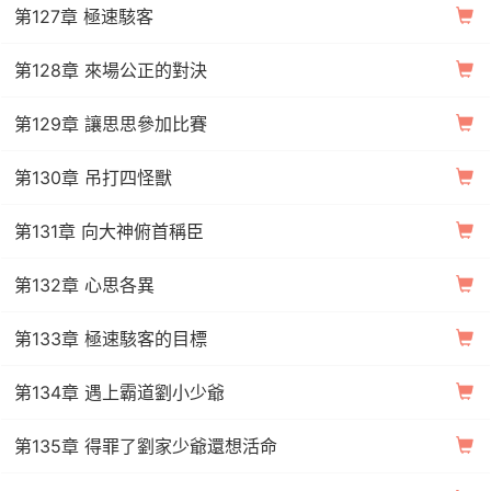
第127章 極速駭客
第128章 來場公正的對決
第129章 讓思思參加比賽
第130章 吊打四怪獸
第131章 向大神俯首稱臣
第132章 心思各異
第133章 極速駭客的目標
第134章 遇上霸道劉小少爺
第135章 得罪了劉家少爺還想活命