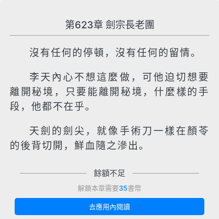
第623章 劍宗長老團
沒有任何的停頓，沒有任何的留情。
李天內心不想這麼做，可他迫切想要
離開秘境，只要能離開秘境，什麼樣的手
段，他都不在乎。
天劍的劍尖，就像手術刀一樣在顏苓
的後背切開，鮮血隨之滲出。
餘額不足
解鎖本章需要
35
書幣
去應用內閱讀