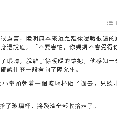
實很厲害，陸明康本來還距離徐暖暖很遠的
文身邊說道，「不要害怕，你媽媽不會覺得
開了眼睛，脫離了徐暖暖的懷抱，他感知十
要確認什麼一般看向了陸允生。
後小拳頭朝着一個玻璃杯砸了過去，只聽
拾了玻璃杯，將殘渣全部收拾走了。