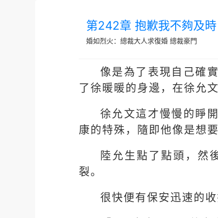
第242章 抱歉我不夠及時
婚如烈火：總裁大人求復婚
總裁豪門
像是為了表現自己確
了徐暖暖的身邊，在徐允
徐允文這才慢慢的睜
康的特殊，隨即他像是想
陸允生點了點頭，然
裂。
很快便有保安迅速的收