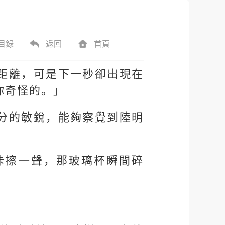
目錄
返回
首頁
距離，可是下一秒卻出現在
你奇怪的。」
分的敏銳，能夠察覺到陸明
咔擦一聲，那玻璃杯瞬間碎