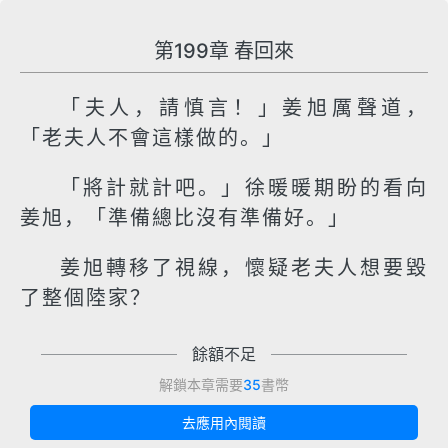
第199章 春回來
「夫人，請慎言！」姜旭厲聲道，
「老夫人不會這樣做的。」
「將計就計吧。」徐暖暖期盼的看向
姜旭，「準備總比沒有準備好。」
姜旭轉移了視線，懷疑老夫人想要毀
了整個陸家？
餘額不足
解鎖本章需要
35
書幣
去應用內閱讀