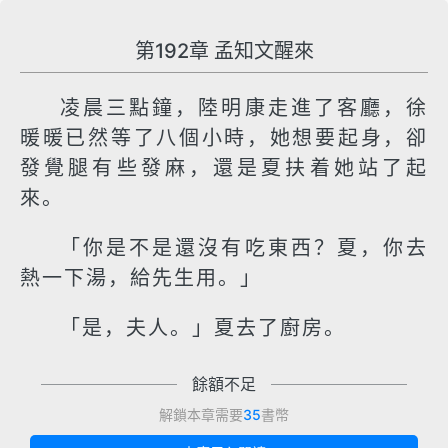
第192章 孟知文醒來
凌晨三點鐘，陸明康走進了客廳，徐
暖暖已然等了八個小時，她想要起身，卻
發覺腿有些發麻，還是夏扶着她站了起
來。
「你是不是還沒有吃東西？夏，你去
熱一下湯，給先生用。」
「是，夫人。」夏去了廚房。
餘額不足
解鎖本章需要
35
書幣