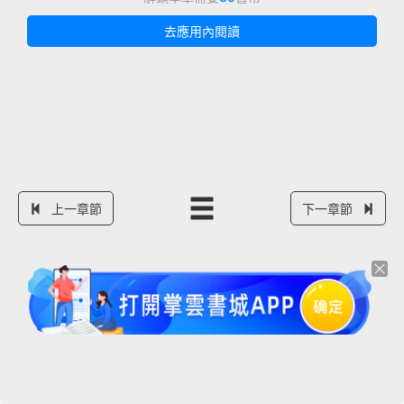
去應用內閱讀
上一章節
下一章節