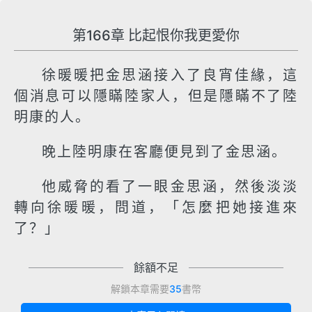
第166章 比起恨你我更愛你
徐暖暖把金思涵接入了良宵佳緣，這
個消息可以隱瞞陸家人，但是隱瞞不了陸
明康的人。
晚上陸明康在客廳便見到了金思涵。
他威脅的看了一眼金思涵，然後淡淡
轉向徐暖暖，問道，「怎麼把她接進來
了？」
餘額不足
解鎖本章需要
35
書幣