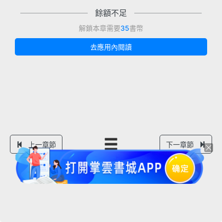
餘額不足
解鎖本章需要
35
書幣
去應用內閱讀
上一章節
下一章節