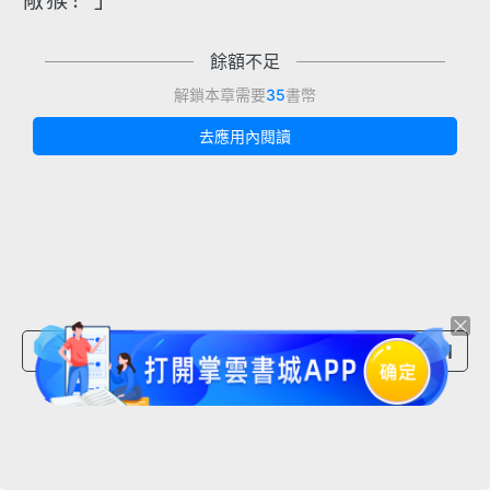
儆猴！」
餘額不足
解鎖本章需要
35
書幣
去應用內閱讀
上一章節
下一章節