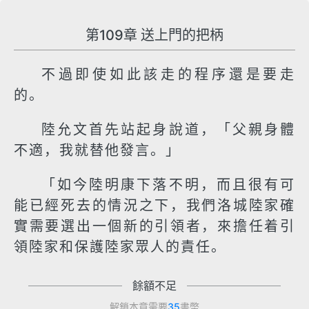
第109章 送上門的把柄
不過即使如此該走的程序還是要走
的。
陸允文首先站起身說道，「父親身體
不適，我就替他發言。」
「如今陸明康下落不明，而且很有可
能已經死去的情況之下，我們洛城陸家確
實需要選出一個新的引領者，來擔任着引
領陸家和保護陸家眾人的責任。
餘額不足
解鎖本章需要
35
書幣