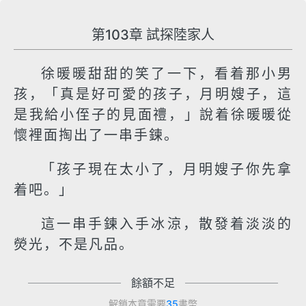
第103章 試探陸家人
徐暖暖甜甜的笑了一下，看着那小男
孩，「真是好可愛的孩子，月明嫂子，這
是我給小侄子的見面禮，」說着徐暖暖從
懷裡面掏出了一串手鍊。
「孩子現在太小了，月明嫂子你先拿
着吧。」
這一串手鍊入手冰涼，散發着淡淡的
熒光，不是凡品。
餘額不足
解鎖本章需要
35
書幣