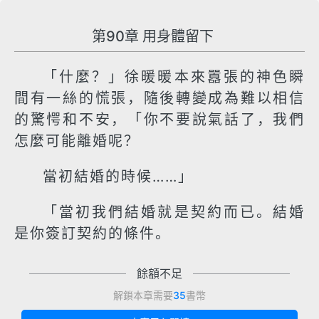
第90章 用身體留下
「什麼？」徐暖暖本來囂張的神色瞬
間有一絲的慌張，隨後轉變成為難以相信
的驚愕和不安，「你不要說氣話了，我們
怎麼可能離婚呢？
當初結婚的時候……」
「當初我們結婚就是契約而已。結婚
是你簽訂契約的條件。
餘額不足
解鎖本章需要
35
書幣