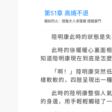
第51章 高燒不退
婚如烈火：總裁大人求復婚
總裁豪門
陸明康此時的狀態是失
此時的徐暖暖心裏面
知道陸明康現在到底是怎
「啊！」陸明康突然
樣軟軟的，四肢呈現出一
此時的陸明康整個人
的身邊，用手輕輕觸碰了