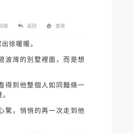
目錄
返回
首頁
認出徐暖暖。
碧波灣的別墅裡面，而是想
看得到他整個人如同麵條一
覺。
心驚，悄悄的再一次走到他