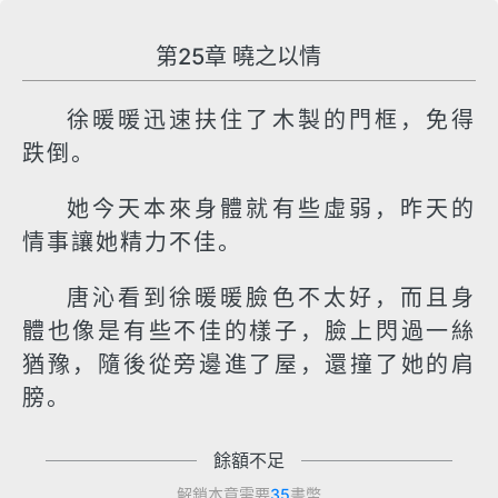
第25章 曉之以情
徐暖暖迅速扶住了木製的門框，免得
跌倒。
她今天本來身體就有些虛弱，昨天的
情事讓她精力不佳。
唐沁看到徐暖暖臉色不太好，而且身
體也像是有些不佳的樣子，臉上閃過一絲
猶豫，隨後從旁邊進了屋，還撞了她的肩
膀。
餘額不足
解鎖本章需要
35
書幣