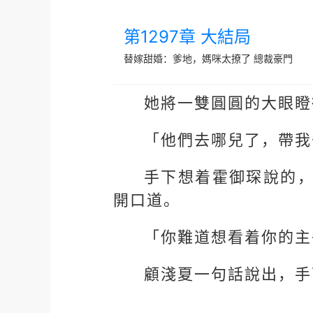
第1297章 大結局
替嫁甜婚：爹地，媽咪太撩了
總裁豪門
她將一雙圓圓的大眼瞪
「他們去哪兒了，帶我
手下想着霍御琛說的
開口道。
「你難道想看着你的主
顧淺夏一句話說出，手