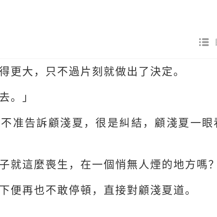
得更大，只不過片刻就做出了決定。
去。」
，不准告訴顧淺夏，很是糾結，顧淺夏一眼
子就這麼喪生，在一個悄無人煙的地方嗎
下便再也不敢停頓，直接對顧淺夏道。