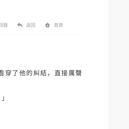
目錄
返回
首頁
看穿了他的糾結，直接厲聲
？」